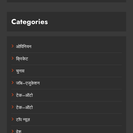
Categories
ओपिनियन
क्रिकेट
चुनाव
जॉब–एजुकेशन
टेक–ऑटो
टेक–ऑटो
टॉप न्यूज़
देश