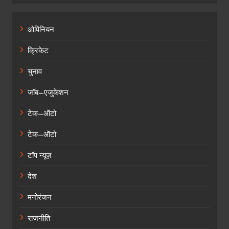
ओपिनियन
क्रिकेट
चुनाव
जॉब–एजुकेशन
टेक–ऑटो
टेक–ऑटो
टॉप न्यूज़
देश
मनोरंजन
राजनीति