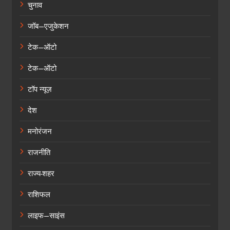
चुनाव
जॉब–एजुकेशन
टेक–ऑटो
टेक–ऑटो
टॉप न्यूज़
देश
मनोरंजन
राजनीति
राज्य-शहर
राशिफल
लाइफ–साइंस